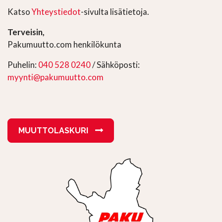
Katso
Yhteystiedot
-sivulta lisätietoja.
Terveisin,
Pakumuutto.com henkilökunta
Puhelin:
040 528 0240
/ Sähköposti:
myynti@pakumuutto.com
MUUTTOLASKURI