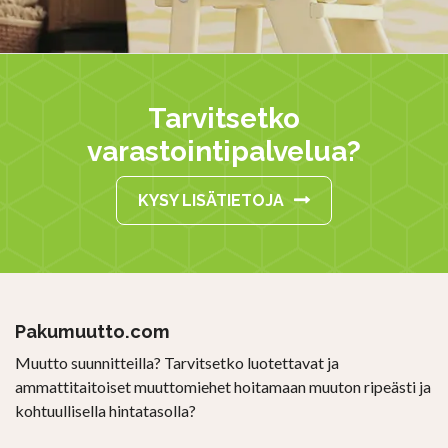
Tarvitsetko
varastointipalvelua?
KYSY LISÄTIETOJA
Pakumuutto.com
Muutto suunnitteilla? Tarvitsetko luotettavat ja
ammattitaitoiset muuttomiehet hoitamaan muuton ripeästi ja
kohtuullisella hintatasolla?