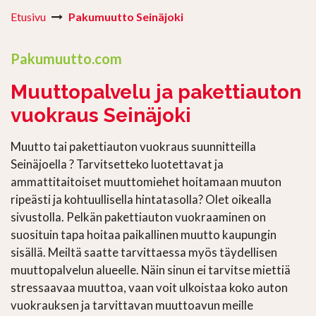
Etusivu
Pakumuutto Seinäjoki
Pakumuutto.com
Muuttopalvelu ja pakettiauton
vuokraus Seinäjoki
Muutto tai pakettiauton vuokraus suunnitteilla
Seinäjoella ? Tarvitsetteko luotettavat ja
ammattitaitoiset muuttomiehet hoitamaan muuton
ripeästi ja kohtuullisella hintatasolla? Olet oikealla
sivustolla. Pelkän pakettiauton vuokraaminen on
suosituin tapa hoitaa paikallinen muutto kaupungin
sisällä. Meiltä saatte tarvittaessa myös täydellisen
muuttopalvelun alueelle. Näin sinun ei tarvitse miettiä
stressaavaa muuttoa, vaan voit ulkoistaa koko auton
vuokrauksen ja tarvittavan muuttoavun meille