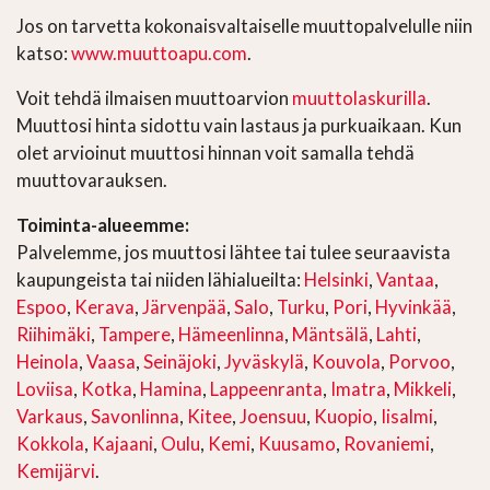
Jos on tarvetta kokonaisvaltaiselle muuttopalvelulle niin
katso:
www.muuttoapu.com
.
Voit tehdä ilmaisen muuttoarvion
muuttolaskurilla
.
Muuttosi hinta sidottu vain lastaus ja purkuaikaan. Kun
olet arvioinut muuttosi hinnan voit samalla tehdä
muuttovarauksen.
Toiminta-alueemme:
Palvelemme, jos muuttosi lähtee tai tulee seuraavista
kaupungeista tai niiden lähialueilta:
Helsinki
,
Vantaa
,
Espoo
,
Kerava
,
Järvenpää
,
Salo
,
Turku
,
Pori
,
Hyvinkää
,
Riihimäki
,
Tampere
,
Hämeenlinna
,
Mäntsälä
,
Lahti
,
Heinola
,
Vaasa
,
Seinäjoki
,
Jyväskylä
,
Kouvola
,
Porvoo
,
Loviisa
,
Kotka
,
Hamina
,
Lappeenranta
,
Imatra
,
Mikkeli
,
Varkaus
,
Savonlinna
,
Kitee
,
Joensuu
,
Kuopio
,
Iisalmi
,
Kokkola
,
Kajaani
,
Oulu
,
Kemi
,
Kuusamo
,
Rovaniemi
,
Kemijärvi
.