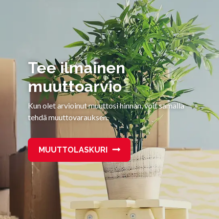
Tee ilmainen
muuttoarvio
Kun olet arvioinut muuttosi hinnan, voit samalla
tehdä muuttovarauksen.
MUUTTOLASKURI