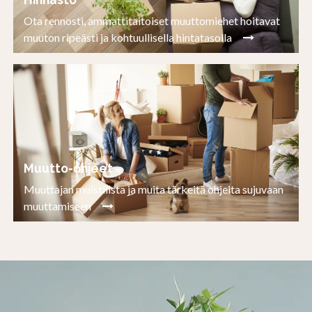
Ota rennosti, ammattitaitoiset muuttomiehet hoitavat
muuton ripeästi ja kohtuullisella hintatasolla
Muutto-ohjeet
Muuttajan muistilista ja muita tärkeitä ohjeita sujuvaan
muuttamiseen