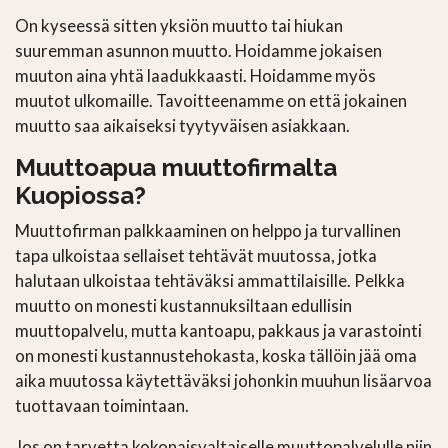
On kyseessä sitten yksiön muutto tai hiukan
suuremman asunnon muutto. Hoidamme jokaisen
muuton aina yhtä laadukkaasti. Hoidamme myös
muutot ulkomaille. Tavoitteenamme on että jokainen
muutto saa aikaiseksi tyytyväisen asiakkaan.
Muuttoapua muuttofirmalta
Kuopiossa?
Muuttofirman palkkaaminen on helppo ja turvallinen
tapa ulkoistaa sellaiset tehtävät muutossa, jotka
halutaan ulkoistaa tehtäväksi ammattilaisille. Pelkka
muutto on monesti kustannuksiltaan edullisin
muuttopalvelu, mutta kantoapu, pakkaus ja varastointi
on monesti kustannustehokasta, koska tällöin jää oma
aika muutossa käytettäväksi johonkin muuhun lisäarvoa
tuottavaan toimintaan.
Jos on tarvetta kokonaisvaltaiselle muuttopalvelulle niin