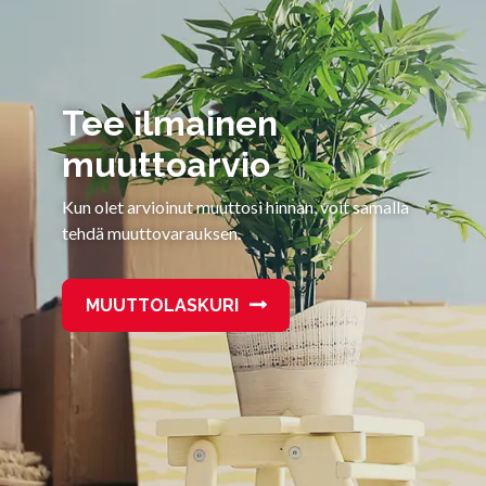
Tee ilmainen
muuttoarvio
Kun olet arvioinut muuttosi hinnan, voit samalla
tehdä muuttovarauksen.
MUUTTOLASKURI