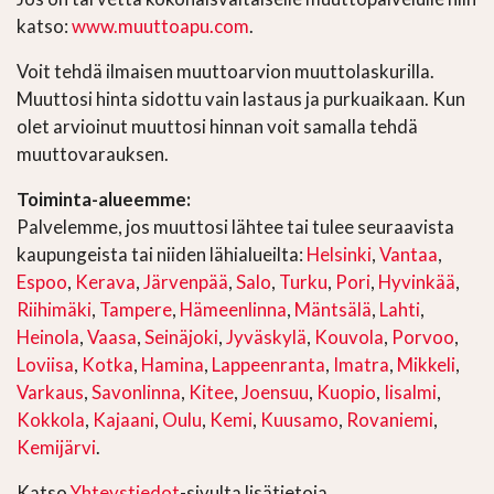
katso:
www.muuttoapu.com
.
Voit tehdä ilmaisen muuttoarvion muuttolaskurilla.
Muuttosi hinta sidottu vain lastaus ja purkuaikaan. Kun
olet arvioinut muuttosi hinnan voit samalla tehdä
muuttovarauksen.
Toiminta-alueemme:
Palvelemme, jos muuttosi lähtee tai tulee seuraavista
kaupungeista tai niiden lähialueilta:
Helsinki
,
Vantaa
,
Espoo
,
Kerava
,
Järvenpää
,
Salo
,
Turku
,
Pori
,
Hyvinkää
,
Riihimäki
,
Tampere
,
Hämeenlinna
,
Mäntsälä
,
Lahti
,
Heinola
,
Vaasa
,
Seinäjoki
,
Jyväskylä
,
Kouvola
,
Porvoo
,
Loviisa
,
Kotka
,
Hamina
,
Lappeenranta
,
Imatra
,
Mikkeli
,
Varkaus
,
Savonlinna
,
Kitee
,
Joensuu
,
Kuopio
,
Iisalmi
,
Kokkola
,
Kajaani
,
Oulu
,
Kemi
,
Kuusamo
,
Rovaniemi
,
Kemijärvi
.
Katso
Yhteystiedot
-sivulta lisätietoja.