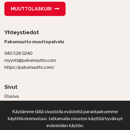
MUUTTOLASKURI
Yhteystiedot
Pakumuutto muuttopalvelu
040 528 0240
myynti@pakumuutto.com
https://pakumuutto.com/
Sivut
Etusivu
Muuttolaskuri
Muuttohinnasto
Käytämme tällä sivustolla evästeitä parantaaksemme
Muutto-ohjeita
käyttökokemustasi. Jatkamalla sivuston käyttöä hyväksyt
Toimitusehdot
evästeiden käytön.