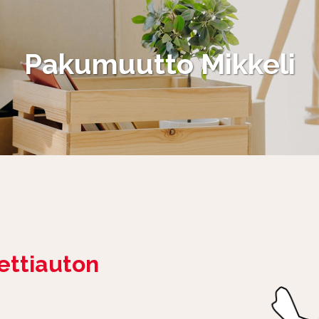
Pakumuutto Mikkeli
ettiauton