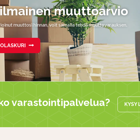
 ilmainen muuttoarvio
vioinut muuttosi hinnan, voit samalla tehdä muuttovarauksen.
OLASKURI
ko varastointipalvelua?
KYSY 