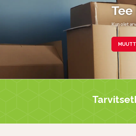
Tee
Kun olet ar
MUUTT
Tarvitset