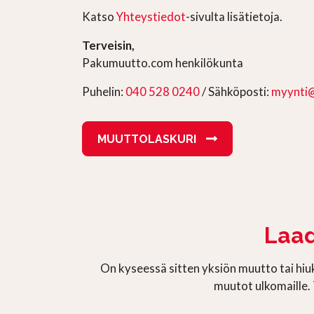
Katso
Yhteystiedot
-sivulta lisätietoja.
Terveisin,
Pakumuutto.com henkilökunta
Puhelin:
040 528 0240
/ Sähköposti:
myynti
MUUTTOLASKURI
Laad
On kyseessä sitten yksiön muutto tai h
muutot ulkomaille.