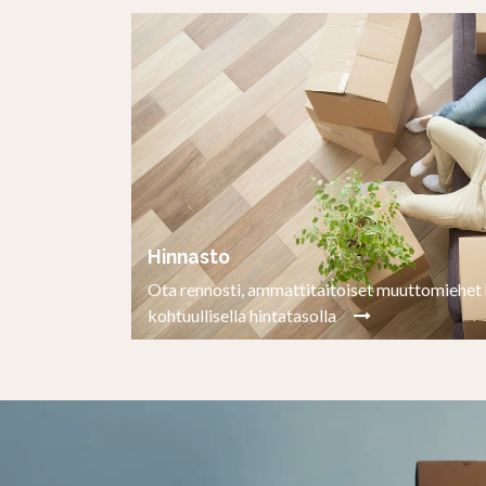
Hinnasto
Ota rennosti, ammattitaitoiset muuttomiehet 
kohtuullisella hintatasolla