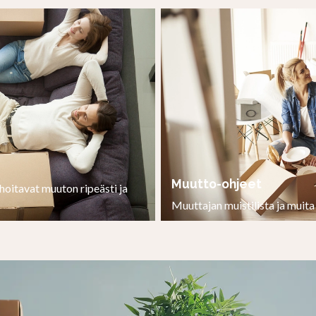
Muutto-ohjeet
hoitavat muuton ripeästi ja
Muuttajan muistilista ja muit