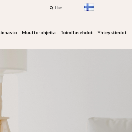
Hae
AVAA KIELI- JA V
innasto
Muutto-ohjeita
Toimitusehdot
Yhteystiedot