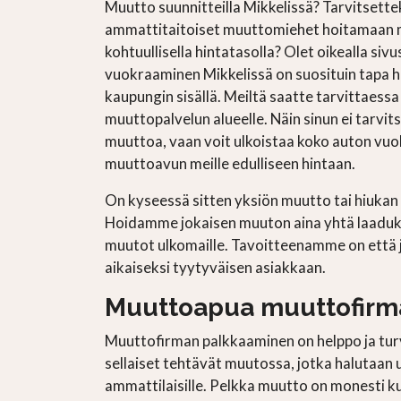
Muutto suunnitteilla Mikkelissä? Tarvitsette
ammattitaitoiset muuttomiehet hoitamaan m
kohtuullisella hintatasolla? Olet oikealla siv
vuokraaminen Mikkelissä on suosituin tapa h
kaupungin sisällä. Meiltä saatte tarvittaess
muuttopalvelun alueelle. Näin sinun ei tarvit
muuttoa, vaan voit ulkoistaa koko auton vuo
muuttoavun meille edulliseen hintaan.
On kyseessä sitten yksiön muutto tai hiuk
Hoidamme jokaisen muuton aina yhtä laadu
muutot ulkomaille. Tavoitteenamme on että 
aikaiseksi tyytyväisen asiakkaan.
Muuttoapua muuttofirma
Muuttofirman palkkaaminen on helppo ja turv
sellaiset tehtävät muutossa, jotka halutaan 
ammattilaisille. Pelkka muutto on monesti ku