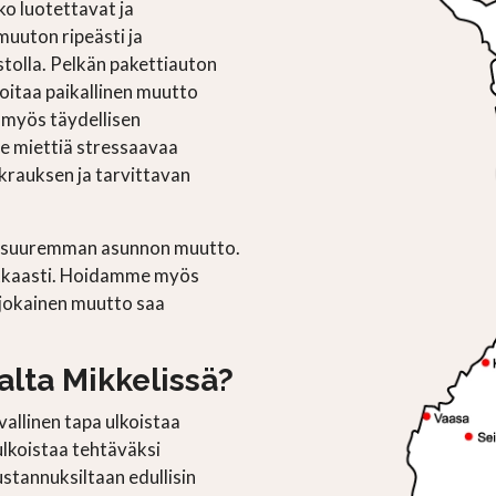
ko luotettavat ja
uuton ripeästi ja
ustolla. Pelkän pakettiauton
oitaa paikallinen muutto
a myös täydellisen
se miettiä stressaavaa
krauksen ja tarvittavan
an suuremman asunnon muutto.
kkaasti. Hoidamme myös
jokainen muutto saa
lta Mikkelissä?
allinen tapa ulkoistaa
ulkoistaa tehtäväksi
stannuksiltaan edullisin