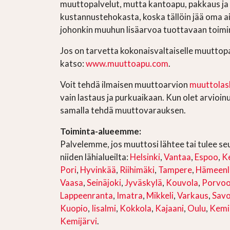
muuttopalvelut, mutta kantoapu, pakkaus ja 
kustannustehokasta, koska tällöin jää oma 
johonkin muuhun lisäarvoa tuottavaan toimi
Jos on tarvetta kokonaisvaltaiselle muuttopal
katso:
www.muuttoapu.com
.
Voit tehdä ilmaisen muuttoarvion
muuttolask
vain lastaus ja purkuaikaan. Kun olet arvioin
samalla tehdä muuttovarauksen.
Toiminta-alueemme:
Palvelemme, jos muuttosi lähtee tai tulee se
niiden lähialueilta:
Helsinki
,
Vantaa
,
Espoo
,
K
Pori
,
Hyvinkää
,
Riihimäki
,
Tampere
,
Hämeenl
Vaasa
,
Seinäjoki
,
Jyväskylä
,
Kouvola
,
Porvo
Lappeenranta
,
Imatra
,
Mikkeli
,
Varkaus
,
Savo
Kuopio
,
Iisalmi
,
Kokkola
,
Kajaani
,
Oulu
,
Kemi
Kemijärvi
.