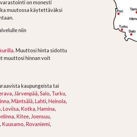
varastointi on monesti
aika muutossa käytettäväksi
ntaan.
velulle niin
urilla
. Muuttosi hinta sidottu
ut muuttosi hinnan voit
uraavista kaupungeista tai
erava
,
Järvenpää
,
Salo
,
Turku
,
inna
,
Mäntsälä
,
Lahti
,
Heinola
,
o
,
Loviisa
,
Kotka
,
Hamina
,
nlinna
,
Kitee
,
Joensuu
,
,
Kuusamo
,
Rovaniemi
,