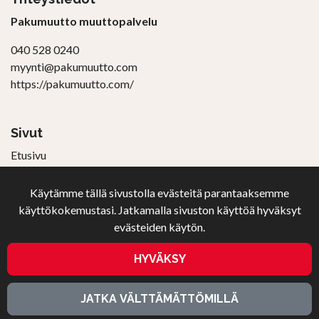
Pakumuutto muuttopalvelu
040 528 0240
myynti@pakumuutto.com
https://pakumuutto.com/
Sivut
Etusivu
Muuttolaskuri
Muuttohinnasto
Käytämme tällä sivustolla evästeitä parantaaksemme
Muutto-ohjeita
käyttökokemustasi. Jatkamalla sivuston käyttöä hyväksyt
Toimitusehdot
evästeiden käytön.
Yhteystiedot
Evästeasetukset
HYVÄKSY
JATKA VÄLTTÄMÄTTÖMILLÄ
Seuraa sosiaalisessa mediassa